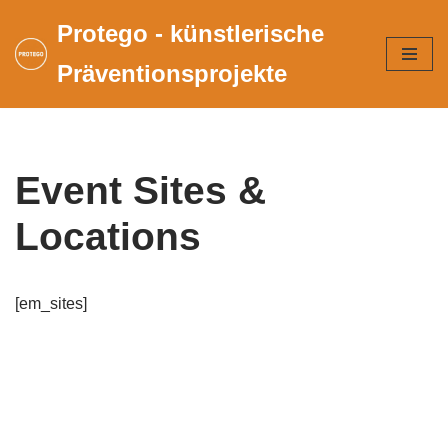
Protego - künstlerische
Zum
Präventionsprojekte
Inhalt
springen
Event Sites &
Locations
[em_sites]