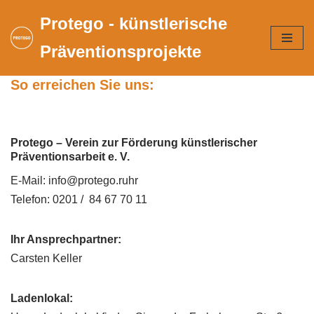
Protego - künstlerische
Zum
Präventionsprojekte
Inhalt
springen
So erreichen Sie uns:
Protego – Verein zur Förderung künstlerischer
Präventionsarbeit e. V.
E-Mail: info@protego.ruhr
Telefon: 0201 / 84 67 70 11
Ihr Ansprechpartner:
Carsten Keller
Ladenlokal: