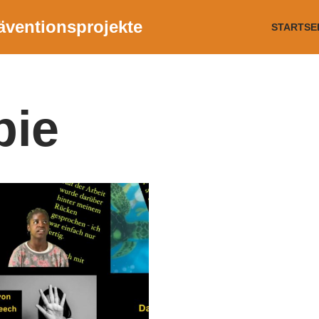
räventionsprojekte
STARTSE
ie